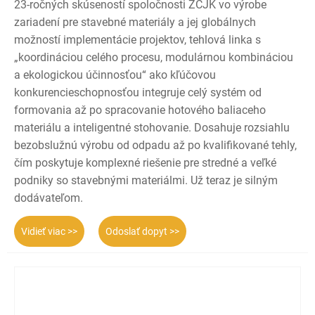
23-ročných skúseností spoločnosti ZCJK vo výrobe
zariadení pre stavebné materiály a jej globálnych
možností implementácie projektov, tehlová linka s
„koordináciou celého procesu, modulárnou kombináciou
a ekologickou účinnosťou“ ako kľúčovou
konkurencieschopnosťou integruje celý systém od
formovania až po spracovanie hotového baliaceho
materiálu a inteligentné stohovanie. Dosahuje rozsiahlu
bezobslužnú výrobu od odpadu až po kvalifikované tehly,
čím poskytuje komplexné riešenie pre stredné a veľké
podniky so stavebnými materiálmi. Už teraz je silným
dodávateľom.
Vidieť viac >>
Odoslať dopyt >>