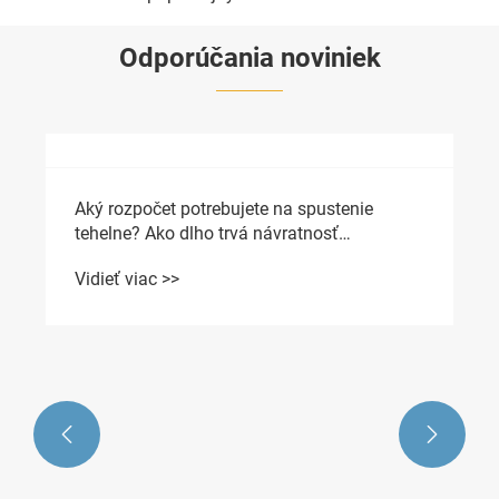
Odporúčania noviniek
Aký rozpočet potrebujete na spustenie


tehelne? Ako dlho trvá návratnosť
investície?
Vidieť viac >>